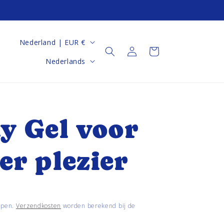
100% veilige materialen
L
Nederland | EUR €
Inloggen
Winkelwagen
a
T
Nederlands
n
a
d
a
/
l
y Gel voor
r
er plezier
e
g
i
epen.
Verzendkosten
worden berekend bij de
o