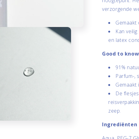
hoogtepunt. Het
verzorgende we
Gemaakt o
Kan veilig
en latex co
Good to kno
91% natuur
Parfum-, s
Gemaakt i
De flesje
reisverpakki
zeep.
Ingrediënten
Aqua, PEG-7 Gl