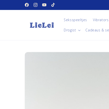
Meteen
Let the fun begin...
naar de
Facebook
Instagram
YouTube
TikTok
content
Seksspeeltjes
Vibrators
LieLei
Drogist
Cadeaus & se
Ga direct naar
productinformatie