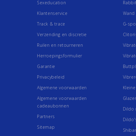
Sexeducation
Rabbit
Klantenservice
Wand 
Track & trace
G-spot
Verzending en discretie
Clitor
Ruilen en retourneren
Vibra
Herroepingsformulier
Vibra
Garantie
Buttp
Privacybeleid
Vibre
Algemene voorwaarden
Kleine
Algemene voorwaarden
Glaze
cadeaubonnen
Dildo
Partners
Dildo'
Sitemap
Shibar