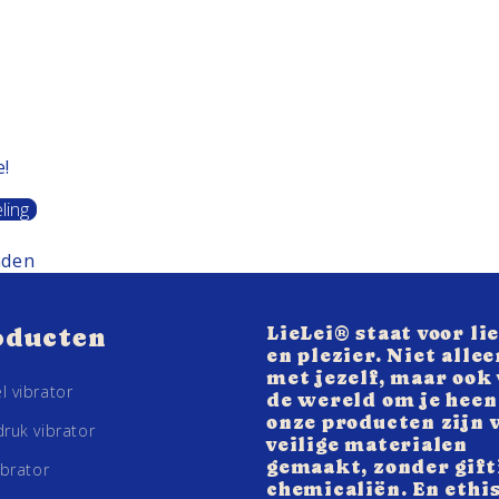
e!
ling
nden
LieLei® staat voor li
oducten
en plezier. Niet allee
met jezelf, maar ook
l vibrator
de wereld om je heen
onze producten zijn 
ruk vibrator
veilige materialen
gemaakt, zonder gift
ibrator
chemicaliën. En ethi