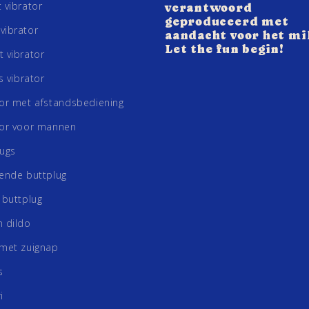
 vibrator
verantwoord
geproduceerd met
vibrator
aandacht voor het mi
Let the fun begin!
 vibrator
is vibrator
tor met afstandsbediening
tor voor mannen
lugs
rende buttplug
 buttplug
n dildo
 met zuignap
s
i