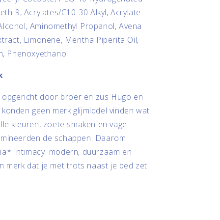
eth-9, Acrylates/C10-30 Alkyl, Acrylate
Alcohol, Aminomethyl Propanol, Avena
xtract, Limonene, Mentha Piperita Oil,
in, Phenoxyethanol.
k
s opgericht door broer en zus Hugo en
 konden geen merk glijmiddel vinden wat
lle kleuren, zoete smaken en vage
domineerden de schappen. Daarom
ia* Intimacy: modern, duurzaam en
n merk dat je met trots naast je bed zet.