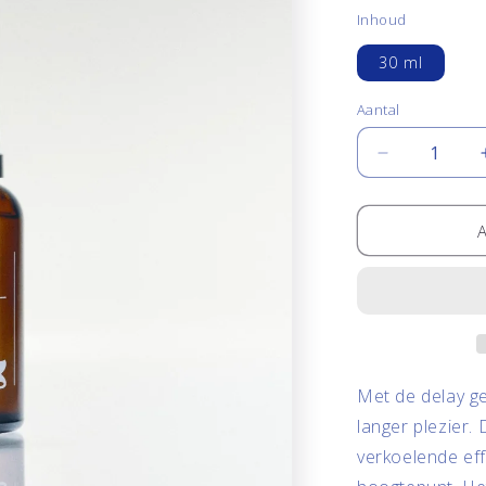
Inhoud
30 ml
Aantal
Aantal
Aantal
verlagen
voor
Delay
Gel
voor
langer
plezier
Met de delay ge
langer plezier.
D
verkoelende effe