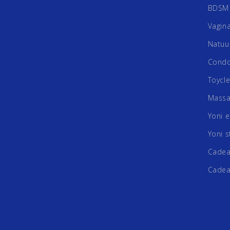
BDSM 
Vagin
Natuur
Cond
Toycl
Massa
Yoni e
Yoni s
Cadea
Cade