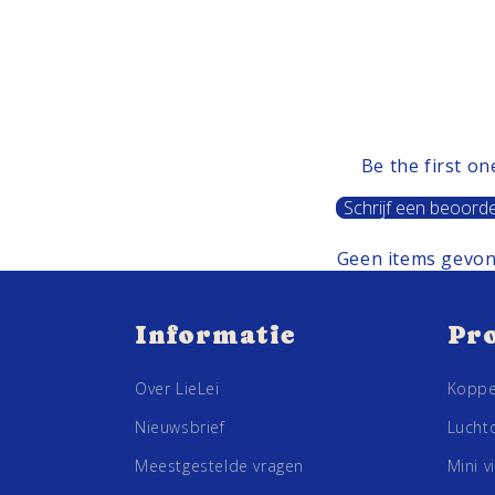
Be the first on
Schrijf een beoorde
Geen items gevo
Informatie
Pr
Over LieLei
Koppe
Nieuwsbrief
Luchtd
Meestgestelde vragen
Mini v