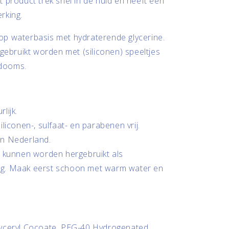
 product trek snel in de huid en heeft een
rking.
p waterbasis met hydraterende glycerine.
 gebruikt worden met (siliconen) speeltjes
ndooms.
w
lijk.
iliconen-, sulfaat- en parabenen vrij.
n Nederland.
s kunnen worden hergebruikt als
ng. Maak eerst schoon met warm water en
yceryl Cocoate, PEG-40 Hydrogenated