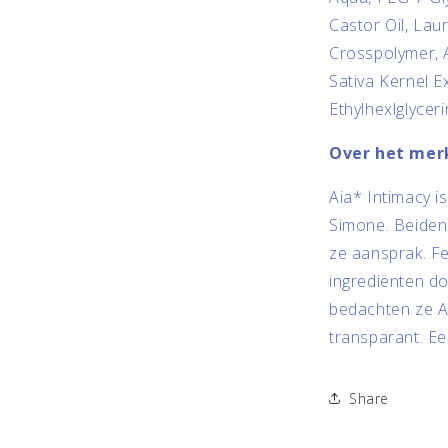
Castor Oil, Laur
Crosspolymer, 
Sativa Kernel E
Ethylhexlglycer
Over het mer
Aia* Intimacy i
Simone. Beiden
ze aansprak. Fe
ingrediënten 
bedachten ze A
transparant. Ee
Share