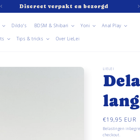
Discreet verpakt en bezorgd
Dildo's
BDSM & Shibari
Yoni
Anal Play
ts
Tips & tricks
Over LieLei
LIELEI
Dela
lang
Normale
€19,95 EUR
prijs
Belastingen inbegr
checkout.