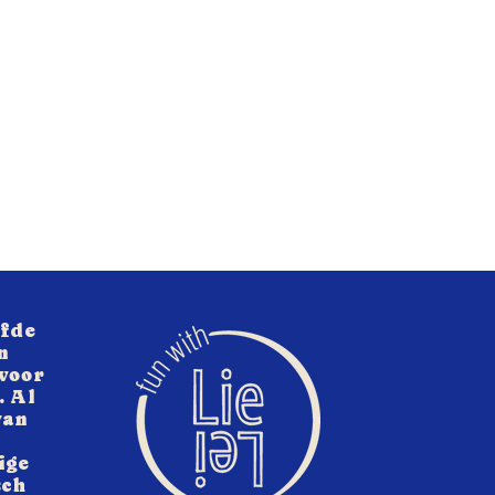
efde
n
 voor
. Al
van
ige
sch