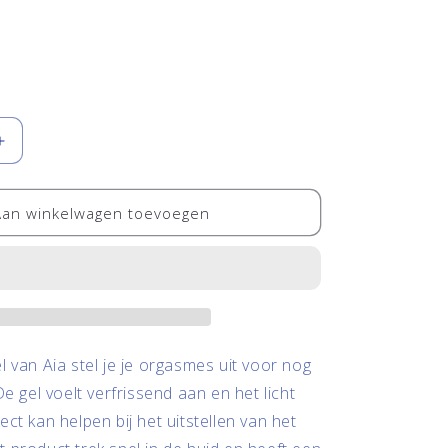
Aantal
verhogen
voor
Delay
Aan winkelwagen toevoegen
Gel
voor
langer
plezier
l van Aia stel je je orgasmes uit voor nog
e gel voelt verfrissend aan en het licht
ct kan helpen bij het uitstellen van het