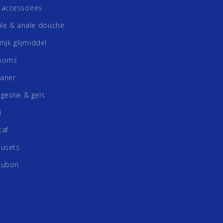
accessoires
ale & anale douche
lijk glijmiddel
ooms
eaner
geolie & gels
i
taf
usets
aubon