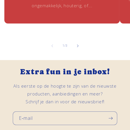
ongemakkelijk, houterig, of...
van
1
/
3
Extra fun in je inbox!
Als eerste op de hoogte te zijn van de nieuwste
producten, aanbiedingen en meer?
Schrijf je dan in voor de nieuwsbrief!
E‑mail