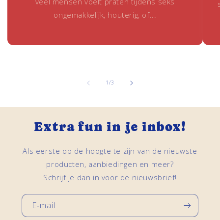
veel mensen voelt praten tijdens seks
ongemakkelijk, houterig, of...
van
1
/
3
Extra fun in je inbox!
Als eerste op de hoogte te zijn van de nieuwste
producten, aanbiedingen en meer?
Schrijf je dan in voor de nieuwsbrief!
E‑mail