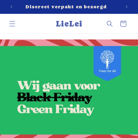
Meteen
naar de
Discreet verpakt en bezorgd
content
LieLei
Winkelwagen